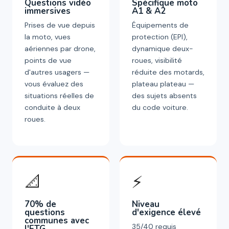
Questions vidéo
Spécifique moto
immersives
A1 & A2
Prises de vue depuis
Équipements de
la moto, vues
protection (EPI),
aériennes par drone,
dynamique deux-
points de vue
roues, visibilité
d'autres usagers —
réduite des motards,
vous évaluez des
plateau plateau —
situations réelles de
des sujets absents
conduite à deux
du code voiture.
roues.
📐
⚡
70% de
Niveau
questions
d'exigence élevé
communes avec
35/40 requis
l'ETG