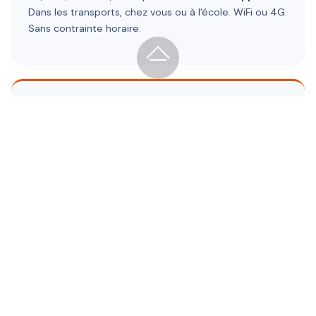
Dans les transports, chez vous ou à l'école. WiFi ou 4G.
Sans contrainte horaire.
💬
Messagerie interne
Gardez le lien avec votre formateur. Si vous êtes en
auto-école, votre moniteur
suit votre progression
en temps réel et peut intervenir sur vos lacunes.
LES 3 ÉDITEURS OFFICIELS