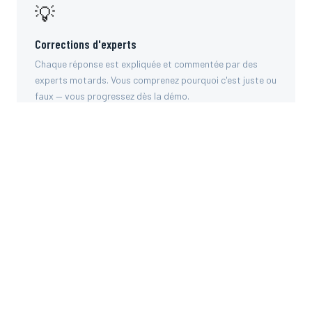
💡
Corrections d'experts
Chaque réponse est expliquée et commentée par des
experts motards. Vous comprenez pourquoi c'est juste ou
faux — vous progressez dès la démo.
📱
Multi-supports
Les démos fonctionnent sur smartphone, tablette et PC.
iOS, Android, tous navigateurs. Testez depuis n'importe
quel appareil.