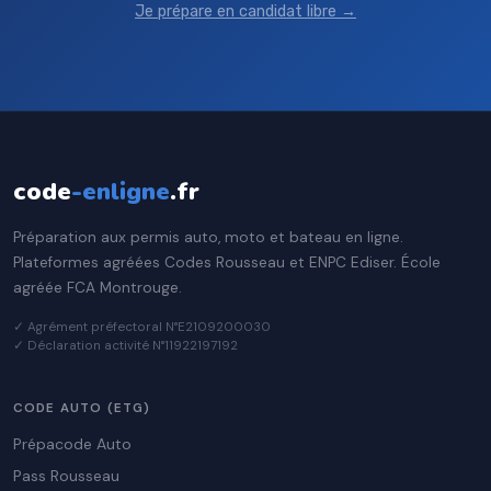
Je prépare en candidat libre →
code
-enligne
.fr
Préparation aux permis auto, moto et bateau en ligne.
Plateformes agréées Codes Rousseau et ENPC Ediser. École
agréée FCA Montrouge.
✓ Agrément préfectoral N°E2109200030
✓ Déclaration activité N°11922197192
CODE AUTO (ETG)
Prépacode Auto
Pass Rousseau