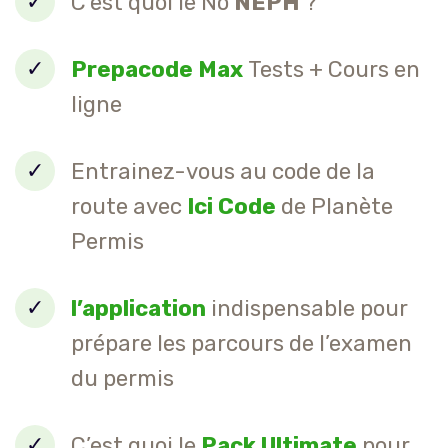
C'est quoi le No
NEPH
?
Prepacode Max
Tests + Cours en
ligne
Entrainez-vous au code de la
route avec
Ici Code
de Planète
Permis
l’application
indispensable pour
prépare les parcours de l’examen
du permis
C’est quoi le
Pack Ultimate
pour