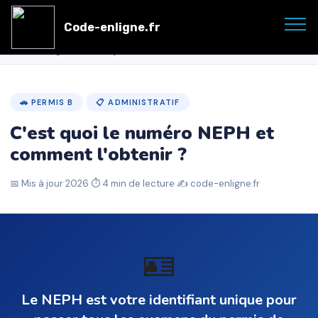
code
-enligne
.fr
Préparer le code →
←
Code-enligne.fr
Accueil
›
Blog Auto
›
C'est quoi le numéro NEPH ?
🚗 PERMIS B
📋 ADMINISTRATIF
C'est quoi le numéro NEPH et
comment l'obtenir ?
📅 Mis à jour 2026
·
⏱ 4 min de lecture
·
✍️ code-enligne.fr
🪪
Le NEPH est votre identifiant unique pour