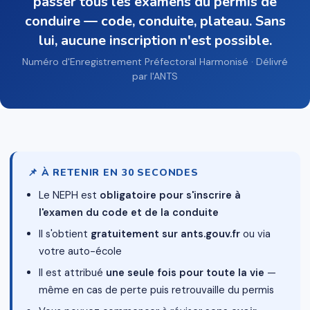
passer tous les examens du permis de
conduire — code, conduite, plateau. Sans
lui, aucune inscription n'est possible.
Numéro d'Enregistrement Préfectoral Harmonisé · Délivré
par l'ANTS
📌 À RETENIR EN 30 SECONDES
Le NEPH est
obligatoire pour s'inscrire à
l'examen du code et de la conduite
Il s'obtient
gratuitement sur ants.gouv.fr
ou via
votre auto-école
Il est attribué
une seule fois pour toute la vie
—
même en cas de perte puis retrouvaille du permis