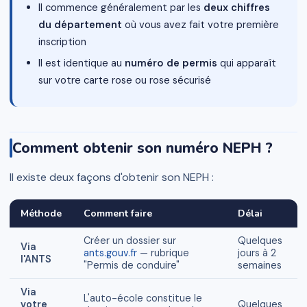
Il commence généralement par les
deux chiffres
du département
où vous avez fait votre première
inscription
Il est identique au
numéro de permis
qui apparaît
sur votre carte rose ou rose sécurisé
Comment obtenir son numéro NEPH ?
Il existe deux façons d'obtenir son NEPH :
Méthode
Comment faire
Délai
Créer un dossier sur
Quelques
Via
ants.gouv.fr
— rubrique
jours à 2
l'ANTS
"Permis de conduire"
semaines
Via
L'auto-école constitue le
votre
Quelques