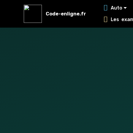
Auto
Code-enligne.fr
Les exa