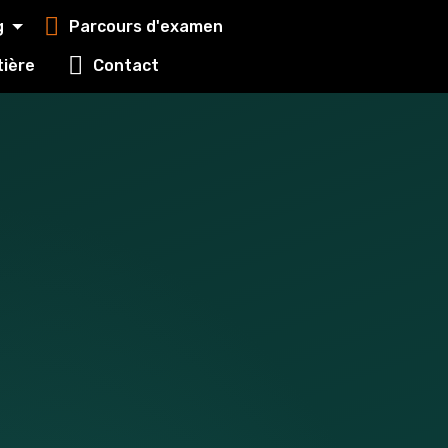
g
Parcours d'examen
utière
Contact