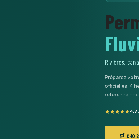
Perm
Fluv
Rivières, cana
Préparez votre
officielles, 4
référence pour
★★★★★
4,7 
🛒 CHOI