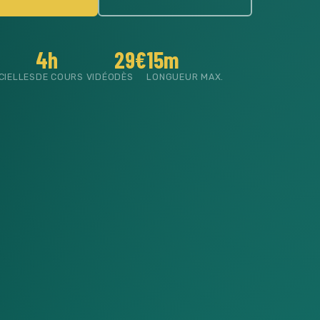
4h
29€
15m
CIELLES
DE COURS VIDÉO
DÈS
LONGUEUR MAX.