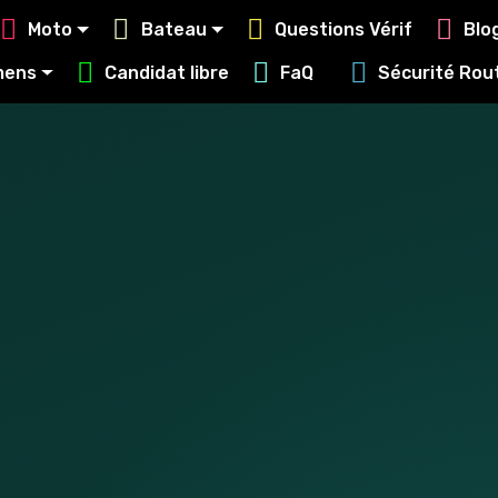
Moto
Bateau
Questions Vérif
Blo
mens
Candidat libre
FaQ
Sécurité Ro